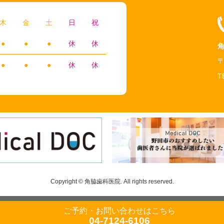
木
金
土
日
祝
●
●
●
休
休
〒
●
●
●
休
休
T
Copyright © 角脇歯科医院. All rights reserved.
ご予約・お問い合わせ
はこちら
04-7124-6106