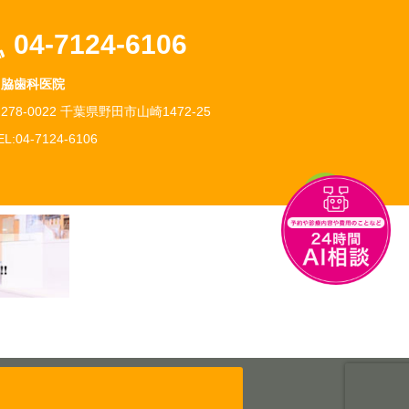
04-7124-6106
角脇歯科医院
278-0022 千葉県野田市山崎1472-25
EL:04-7124-6106
チ